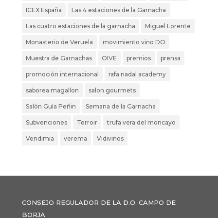
ICEX España
Las 4 estaciones de la Garnacha
Las cuatro estaciones de la garnacha
Miguel Lorente
Monasterio de Veruela
movimiento vino DO
Muestra de Garnachas
OIVE
premios
prensa
promoción internacional
rafa nadal academy
saborea magallon
salon gourmets
Salón Guía Peñin
Semana de la Garnacha
Subvenciones
Terroir
trufa vera del moncayo
Vendimia
verema
Vidivinos
CONSEJO REGULADOR DE LA D.O. CAMPO DE
BORJA