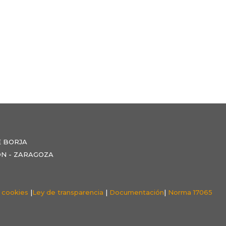
E BORJA
NZÓN - ZARAGOZA
e cookies
|
Ley de transparencia
|
Documentación
|
Norma 17065