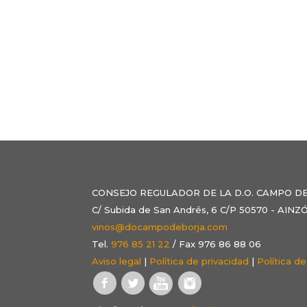
CONSEJO REGULADOR DE LA D.O. CAMPO D
C/ Subida de San Andrés, 6 C/P 50570 - AI
vinos@docampodeborja.com
Tel.
976 85 21 22
/ Fax 976 86 88 06
Aviso legal
|
Política de privacidad
|
Política d