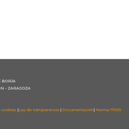
E BORJA
NZÓN - ZARAGOZA
e cookies
|
Ley de transparencia
|
Documentación
|
Norma 17065