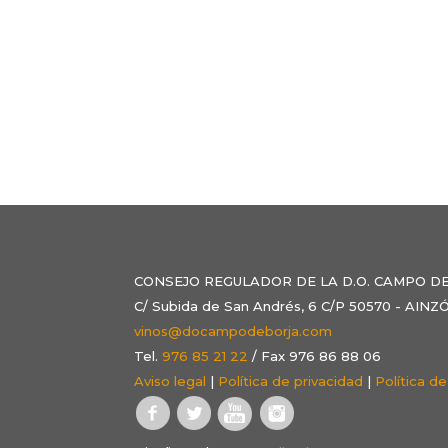
CONSEJO REGULADOR DE LA D.O. CAMPO D
C/ Subida de San Andrés, 6 C/P 50570 - AI
vinos@docampodeborja.com
Tel.
976 85 21 22
/ Fax 976 86 88 06
Aviso legal
|
Política de privacidad
|
Política d