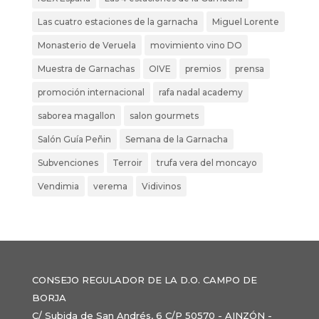
Las cuatro estaciones de la garnacha
Miguel Lorente
Monasterio de Veruela
movimiento vino DO
Muestra de Garnachas
OIVE
premios
prensa
promoción internacional
rafa nadal academy
saborea magallon
salon gourmets
Salón Guía Peñin
Semana de la Garnacha
Subvenciones
Terroir
trufa vera del moncayo
Vendimia
verema
Vidivinos
CONSEJO REGULADOR DE LA D.O. CAMPO DE
BORJA
C/ Subida de San Andrés, 6 C/P 50570 - AINZÓN -