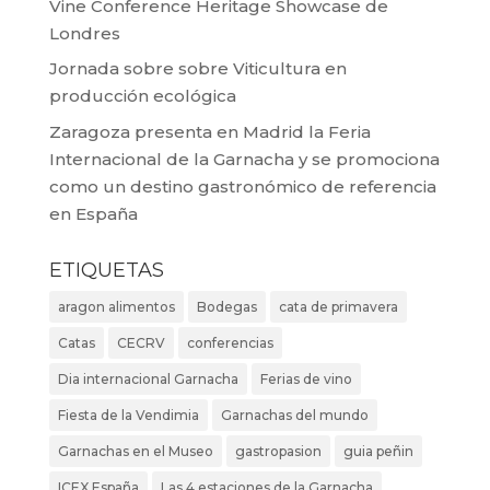
Vine Conference Heritage Showcase de
Londres
Jornada sobre sobre Viticultura en
producción ecológica
Zaragoza presenta en Madrid la Feria
Internacional de la Garnacha y se promociona
como un destino gastronómico de referencia
en España
ETIQUETAS
aragon alimentos
Bodegas
cata de primavera
Catas
CECRV
conferencias
Dia internacional Garnacha
Ferias de vino
Fiesta de la Vendimia
Garnachas del mundo
Garnachas en el Museo
gastropasion
guia peñin
ICEX España
Las 4 estaciones de la Garnacha