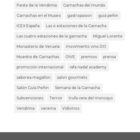
Fiesta de la Vendimia
Garnachas del mundo
Garnachas en el Museo
gastropasion
guia peñin
ICEX España
Las 4 estaciones de la Garnacha
Las cuatro estaciones de la garnacha
Miguel Lorente
Monasterio de Veruela
movimiento vino DO
Muestra de Garnachas
OIVE
premios
prensa
promoción internacional
rafa nadal academy
saborea magallon
salon gourmets
Salón Guía Peñin
Semana de la Garnacha
Subvenciones
Terroir
trufa vera del moncayo
Vendimia
verema
Vidivinos