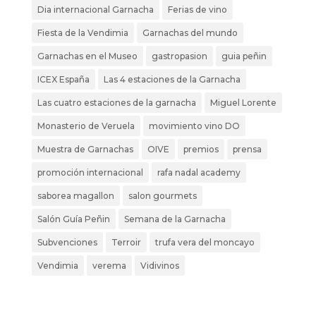
Dia internacional Garnacha
Ferias de vino
Fiesta de la Vendimia
Garnachas del mundo
Garnachas en el Museo
gastropasion
guia peñin
ICEX España
Las 4 estaciones de la Garnacha
Las cuatro estaciones de la garnacha
Miguel Lorente
Monasterio de Veruela
movimiento vino DO
Muestra de Garnachas
OIVE
premios
prensa
promoción internacional
rafa nadal academy
saborea magallon
salon gourmets
Salón Guía Peñin
Semana de la Garnacha
Subvenciones
Terroir
trufa vera del moncayo
Vendimia
verema
Vidivinos