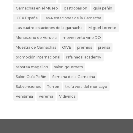
Garnachas en el Museo
gastropasion
guia peñin
ICEX España
Las 4 estaciones de la Garnacha
Las cuatro estaciones de la garnacha
Miguel Lorente
Monasterio de Veruela
movimiento vino DO
Muestra de Garnachas
OIVE
premios
prensa
promoción internacional
rafa nadal academy
saborea magallon
salon gourmets
Salón Guía Peñin
Semana de la Garnacha
Subvenciones
Terroir
trufa vera del moncayo
Vendimia
verema
Vidivinos