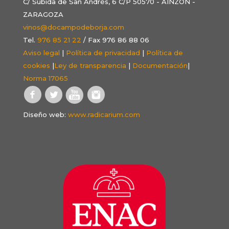
C/ Subida de San Andrés, 6 C/P 50570 - AINZÓN -
ZARAGOZA
vinos@docampodeborja.com
Tel.
976 85 21 22
/ Fax 976 86 88 06
Aviso legal
|
Política de privacidad
|
Política de
cookies
|
Ley de transparencia
|
Documentación
|
Norma 17065
Diseño web:
www.radicarium.com