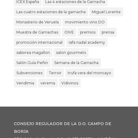
ICEX España
Las 4 estaciones de la Garnacha
Las cuatro estaciones de la garnacha
Miguel Lorente
Monasterio de Veruela
movimiento vino DO
Muestra de Garnachas
OIVE
premios
prensa
promoción internacional
rafa nadal academy
saborea magallon
salon gourmets
Salón Guía Peñin
Semana de la Garnacha
Subvenciones
Terroir
trufa vera del moncayo
Vendimia
verema
Vidivinos
CONSEJO REGULADOR DE LA D.O. CAMPO DE
BORJA