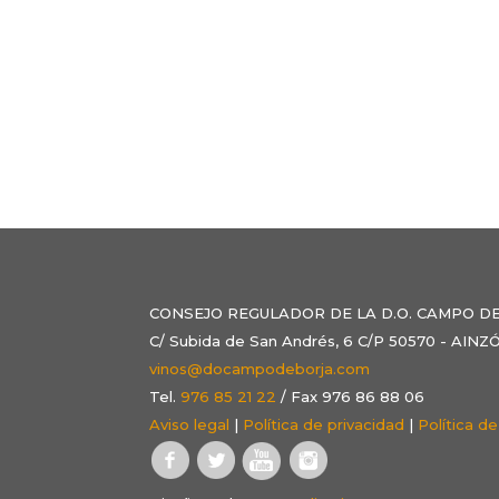
CONSEJO REGULADOR DE LA D.O. CAMPO D
C/ Subida de San Andrés, 6 C/P 50570 - AI
vinos@docampodeborja.com
Tel.
976 85 21 22
/ Fax 976 86 88 06
Aviso legal
|
Política de privacidad
|
Política d