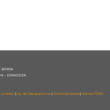
E BORJA
NZÓN - ZARAGOZA
e cookies
|
Ley de transparencia
|
Documentación
|
Norma 17065