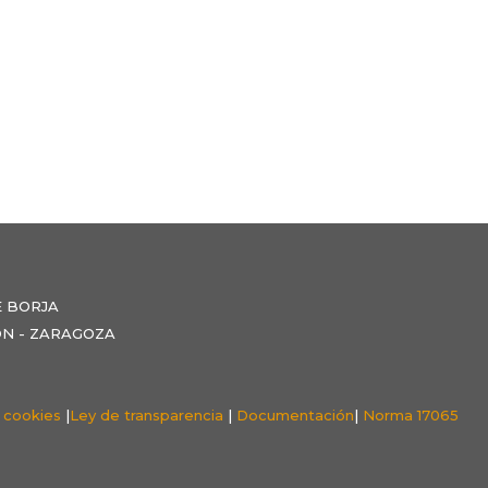
E BORJA
NZÓN - ZARAGOZA
e cookies
|
Ley de transparencia
|
Documentación
|
Norma 17065