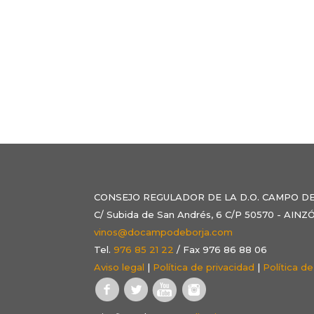
CONSEJO REGULADOR DE LA D.O. CAMPO D
C/ Subida de San Andrés, 6 C/P 50570 - AI
vinos@docampodeborja.com
Tel.
976 85 21 22
/ Fax 976 86 88 06
Aviso legal
|
Política de privacidad
|
Política d