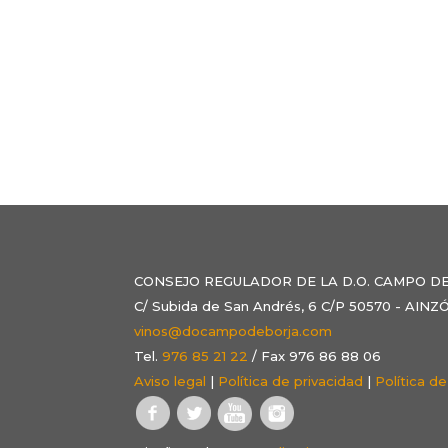
CONSEJO REGULADOR DE LA D.O. CAMPO D
C/ Subida de San Andrés, 6 C/P 50570 - AI
vinos@docampodeborja.com
Tel.
976 85 21 22
/ Fax 976 86 88 06
Aviso legal
|
Política de privacidad
|
Política d