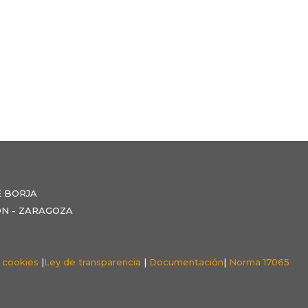
E BORJA
NZÓN - ZARAGOZA
e cookies
|
Ley de transparencia
|
Documentación
|
Norma 17065