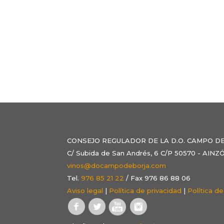
CONSEJO REGULADOR DE LA D.O. CAMPO D
C/ Subida de San Andrés, 6 C/P 50570 - AI
vinos@docampodeborja.com
Tel.
976 85 21 22
/ Fax 976 86 88 06
Aviso legal
|
Política de privacidad
|
Política d