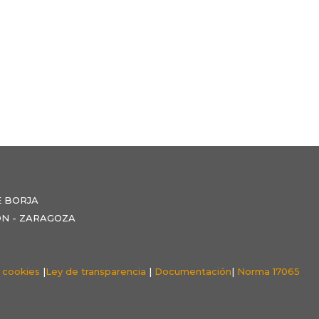
E BORJA
NZÓN - ZARAGOZA
e cookies
|
Ley de transparencia
|
Documentación
|
Norma 17065