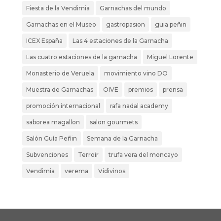
Fiesta de la Vendimia
Garnachas del mundo
Garnachas en el Museo
gastropasion
guia peñin
ICEX España
Las 4 estaciones de la Garnacha
Las cuatro estaciones de la garnacha
Miguel Lorente
Monasterio de Veruela
movimiento vino DO
Muestra de Garnachas
OIVE
premios
prensa
promoción internacional
rafa nadal academy
saborea magallon
salon gourmets
Salón Guía Peñin
Semana de la Garnacha
Subvenciones
Terroir
trufa vera del moncayo
Vendimia
verema
Vidivinos