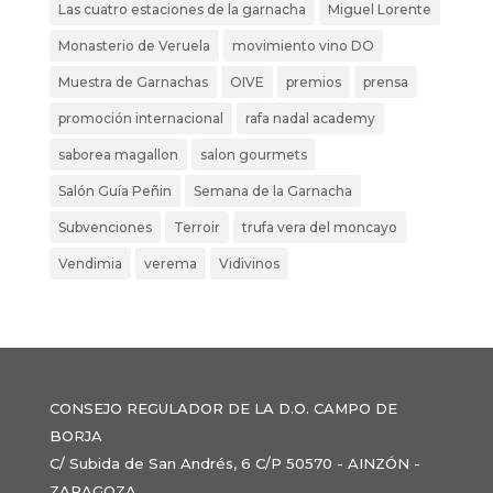
Las cuatro estaciones de la garnacha
Miguel Lorente
Monasterio de Veruela
movimiento vino DO
Muestra de Garnachas
OIVE
premios
prensa
promoción internacional
rafa nadal academy
saborea magallon
salon gourmets
Salón Guía Peñin
Semana de la Garnacha
Subvenciones
Terroir
trufa vera del moncayo
Vendimia
verema
Vidivinos
CONSEJO REGULADOR DE LA D.O. CAMPO DE
BORJA
C/ Subida de San Andrés, 6 C/P 50570 - AINZÓN -
ZARAGOZA