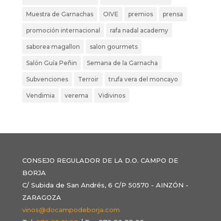
Muestra de Garnachas
OIVE
premios
prensa
promoción internacional
rafa nadal academy
saborea magallon
salon gourmets
Salón Guía Peñin
Semana de la Garnacha
Subvenciones
Terroir
trufa vera del moncayo
Vendimia
verema
Vidivinos
CONSEJO REGULADOR DE LA D.O. CAMPO DE
BORJA
C/ Subida de San Andrés, 6 C/P 50570 - AINZÓN -
ZARAGOZA
vinos@docampodeborja.com