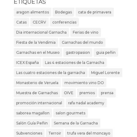
ETIQUETAS
aragon alimentos
Bodegas
cata de primavera
Catas
CECRV
conferencias
Dia internacional Garnacha
Ferias de vino
Fiesta de la Vendimia
Garnachas del mundo
Garnachas en el Museo
gastropasion
guia peñin
ICEX España
Las 4 estaciones de la Garnacha
Las cuatro estaciones de la garnacha
Miguel Lorente
Monasterio de Veruela
movimiento vino DO
Muestra de Garnachas
OIVE
premios
prensa
promoción internacional
rafa nadal academy
saborea magallon
salon gourmets
Salón Guía Peñin
Semana de la Garnacha
Subvenciones
Terroir
trufa vera del moncayo