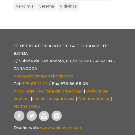
Vendimia
verema
Vidivinos
CONSEJO REGULADOR DE LA D.O. CAMPO DE
BORJA
C/ Subida de San Andrés, 6 C/P 50570 - AINZÓN -
ZARAGOZA
vinos@docampodeborja.com
Tel.
976 85 21 22
/ Fax 976 86 88 06
Aviso legal
|
Política de privacidad
|
Política de
cookies
|
Ley de transparencia
|
Documentación
|
Norma 17065
Diseño web:
www.radicarium.com