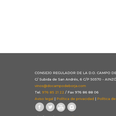
CONSEJO REGULADOR DE LA D.O. CAMPO D
C/ Subida de San Andrés, 6 C/P 50570 - AI
vinos@docampodeborja.com
Tel.
976 85 21 22
/ Fax 976 86 88 06
Aviso legal
|
Política de privacidad
|
Política d