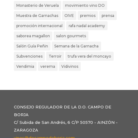
Monasterio de Veruela
movimiento vino DO
Muestra de Garnachas
OIVE
premios
prensa
promoción internacional
rafa nadal academy
saborea magallon
salon gourmets
Salón Guía Peñin
Semana de la Garnacha
Subvenciones
Terroir
trufa vera del moncayo
Vendimia
verema
Vidivinos
CONSEJO REGULADOR DE LA D.O. CAMPO DE
BORJA
C/ Subida de San Andrés, 6 C/P 50570 - AINZÓN -
ZARAGOZA
vinos@docampodeborja.com