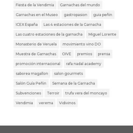
Fiesta de la Vendimia
Garnachas del mundo
Garnachas en el Museo
gastropasion
guia peñin
ICEX España
Las 4 estaciones de la Garnacha
Las cuatro estaciones de la garnacha
Miguel Lorente
Monasterio de Veruela
movimiento vino DO
Muestra de Garnachas
OIVE
premios
prensa
promoción internacional
rafa nadal academy
saborea magallon
salon gourmets
Salón Guía Peñin
Semana de la Garnacha
Subvenciones
Terroir
trufa vera del moncayo
Vendimia
verema
Vidivinos