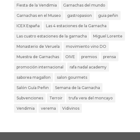
Fiesta de la Vendimia
Garnachas del mundo
Garnachas en el Museo
gastropasion
guia peñin
ICEX España
Las 4 estaciones de la Garnacha
Las cuatro estaciones de la garnacha
Miguel Lorente
Monasterio de Veruela
movimiento vino DO
Muestra de Garnachas
OIVE
premios
prensa
promoción internacional
rafa nadal academy
saborea magallon
salon gourmets
Salón Guía Peñin
Semana de la Garnacha
Subvenciones
Terroir
trufa vera del moncayo
Vendimia
verema
Vidivinos