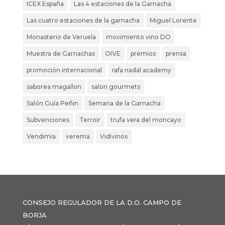
ICEX España
Las 4 estaciones de la Garnacha
Las cuatro estaciones de la garnacha
Miguel Lorente
Monasterio de Veruela
movimiento vino DO
Muestra de Garnachas
OIVE
premios
prensa
promoción internacional
rafa nadal academy
saborea magallon
salon gourmets
Salón Guía Peñin
Semana de la Garnacha
Subvenciones
Terroir
trufa vera del moncayo
Vendimia
verema
Vidivinos
CONSEJO REGULADOR DE LA D.O. CAMPO DE
BORJA