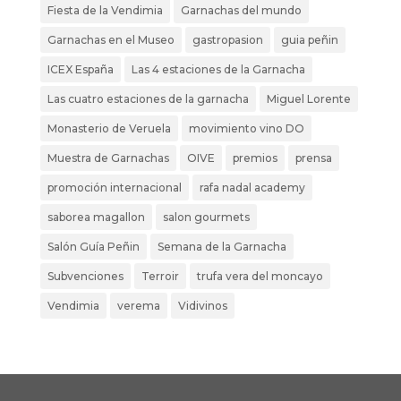
Fiesta de la Vendimia
Garnachas del mundo
Garnachas en el Museo
gastropasion
guia peñin
ICEX España
Las 4 estaciones de la Garnacha
Las cuatro estaciones de la garnacha
Miguel Lorente
Monasterio de Veruela
movimiento vino DO
Muestra de Garnachas
OIVE
premios
prensa
promoción internacional
rafa nadal academy
saborea magallon
salon gourmets
Salón Guía Peñin
Semana de la Garnacha
Subvenciones
Terroir
trufa vera del moncayo
Vendimia
verema
Vidivinos