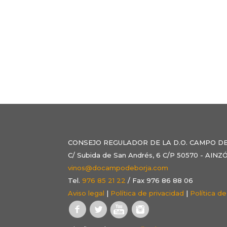
CONSEJO REGULADOR DE LA D.O. CAMPO D
C/ Subida de San Andrés, 6 C/P 50570 - AI
vinos@docampodeborja.com
Tel.
976 85 21 22
/ Fax 976 86 88 06
Aviso legal
|
Política de privacidad
|
Política d