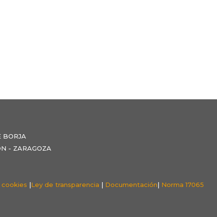
E BORJA
NZÓN - ZARAGOZA
e cookies
|
Ley de transparencia
|
Documentación
|
Norma 17065