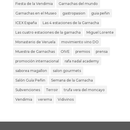
Fiesta de la Vendimia
Garnachas del mundo
Garnachas en el Museo
gastropasion
guia peñin
ICEX España
Las 4 estaciones de la Garnacha
Las cuatro estaciones de la garnacha
Miguel Lorente
Monasterio de Veruela
movimiento vino DO
Muestra de Garnachas
OIVE
premios
prensa
promoción internacional
rafa nadal academy
saborea magallon
salon gourmets
Salón Guía Peñin
Semana de la Garnacha
Subvenciones
Terroir
trufa vera del moncayo
Vendimia
verema
Vidivinos