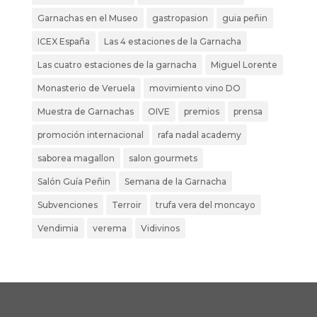
Garnachas en el Museo
gastropasion
guia peñin
ICEX España
Las 4 estaciones de la Garnacha
Las cuatro estaciones de la garnacha
Miguel Lorente
Monasterio de Veruela
movimiento vino DO
Muestra de Garnachas
OIVE
premios
prensa
promoción internacional
rafa nadal academy
saborea magallon
salon gourmets
Salón Guía Peñin
Semana de la Garnacha
Subvenciones
Terroir
trufa vera del moncayo
Vendimia
verema
Vidivinos