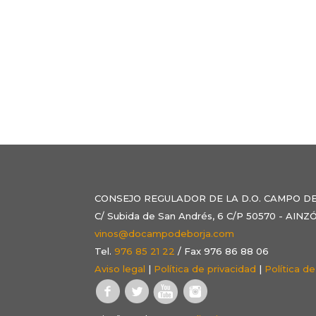
CONSEJO REGULADOR DE LA D.O. CAMPO D
C/ Subida de San Andrés, 6 C/P 50570 - AI
vinos@docampodeborja.com
Tel.
976 85 21 22
/ Fax 976 86 88 06
Aviso legal
|
Política de privacidad
|
Política d