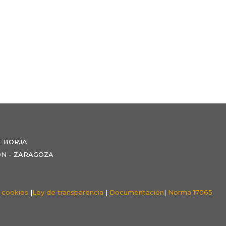
E BORJA
NZÓN - ZARAGOZA
e cookies
|
Ley de transparencia
|
Documentación
|
Norma 17065