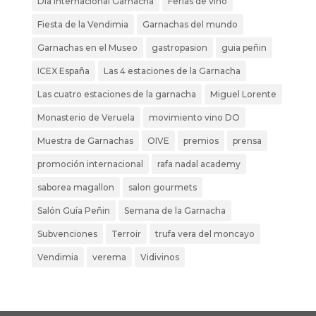
Dia internacional Garnacha
Ferias de vino
Fiesta de la Vendimia
Garnachas del mundo
Garnachas en el Museo
gastropasion
guia peñin
ICEX España
Las 4 estaciones de la Garnacha
Las cuatro estaciones de la garnacha
Miguel Lorente
Monasterio de Veruela
movimiento vino DO
Muestra de Garnachas
OIVE
premios
prensa
promoción internacional
rafa nadal academy
saborea magallon
salon gourmets
Salón Guía Peñin
Semana de la Garnacha
Subvenciones
Terroir
trufa vera del moncayo
Vendimia
verema
Vidivinos