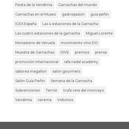
Fiesta de la Vendimia
Garnachas del mundo
Garnachas en el Museo
gastropasion
guia peñin
ICEX España
Las 4 estaciones de la Garnacha
Las cuatro estaciones de la garnacha
Miguel Lorente
Monasterio de Veruela
movimiento vino DO
Muestra de Garnachas
OIVE
premios
prensa
promoción internacional
rafa nadal academy
saborea magallon
salon gourmets
Salón Guía Peñin
Semana de la Garnacha
Subvenciones
Terroir
trufa vera del moncayo
Vendimia
verema
Vidivinos