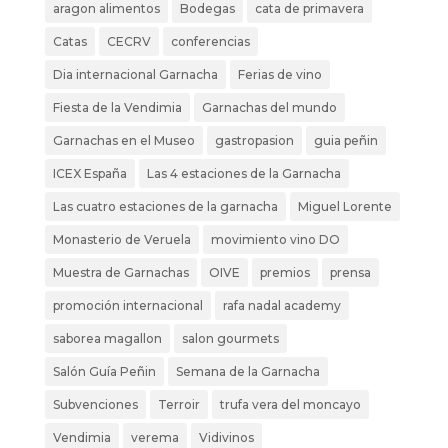
aragon alimentos
Bodegas
cata de primavera
Catas
CECRV
conferencias
Dia internacional Garnacha
Ferias de vino
Fiesta de la Vendimia
Garnachas del mundo
Garnachas en el Museo
gastropasion
guia peñin
ICEX España
Las 4 estaciones de la Garnacha
Las cuatro estaciones de la garnacha
Miguel Lorente
Monasterio de Veruela
movimiento vino DO
Muestra de Garnachas
OIVE
premios
prensa
promoción internacional
rafa nadal academy
saborea magallon
salon gourmets
Salón Guía Peñin
Semana de la Garnacha
Subvenciones
Terroir
trufa vera del moncayo
Vendimia
verema
Vidivinos