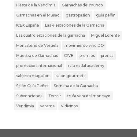
Fiesta de la Vendimia
Garnachas del mundo
Garnachas en el Museo
gastropasion
guia peñin
ICEX España
Las 4 estaciones de la Garnacha
Las cuatro estaciones de la garnacha
Miguel Lorente
Monasterio de Veruela
movimiento vino DO
Muestra de Garnachas
OIVE
premios
prensa
promoción internacional
rafa nadal academy
saborea magallon
salon gourmets
Salón Guía Peñin
Semana de la Garnacha
Subvenciones
Terroir
trufa vera del moncayo
Vendimia
verema
Vidivinos