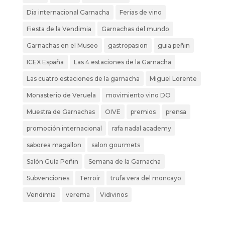
Dia internacional Garnacha
Ferias de vino
Fiesta de la Vendimia
Garnachas del mundo
Garnachas en el Museo
gastropasion
guia peñin
ICEX España
Las 4 estaciones de la Garnacha
Las cuatro estaciones de la garnacha
Miguel Lorente
Monasterio de Veruela
movimiento vino DO
Muestra de Garnachas
OIVE
premios
prensa
promoción internacional
rafa nadal academy
saborea magallon
salon gourmets
Salón Guía Peñin
Semana de la Garnacha
Subvenciones
Terroir
trufa vera del moncayo
Vendimia
verema
Vidivinos