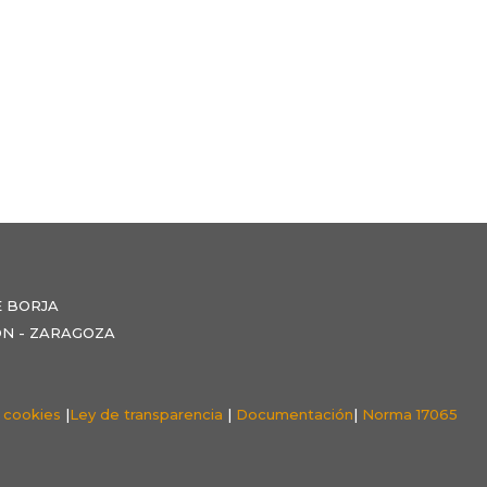
E BORJA
NZÓN - ZARAGOZA
e cookies
|
Ley de transparencia
|
Documentación
|
Norma 17065