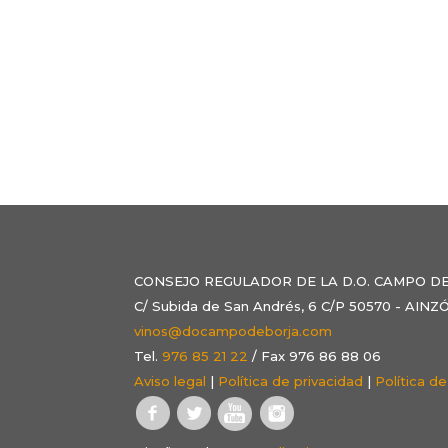
CONSEJO REGULADOR DE LA D.O. CAMPO D
C/ Subida de San Andrés, 6 C/P 50570 - AI
vinos@docampodeborja.com
Tel.
976 85 21 22
/ Fax 976 86 88 06
Aviso legal
|
Política de privacidad
|
Política d