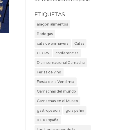
ETIQUETAS
aragon alimentos
Bodegas
cata de primavera
Catas
CECRV
conferencias
Dia internacional Garnacha
Ferias de vino
Fiesta de la Vendimia
Garnachas del mundo
Garnachas en el Museo
gastropasion
guia peñin
ICEX España
Las 4 estaciones de la