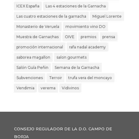
ICEX España
Las 4 estaciones de la Garnacha
Las cuatro estaciones de la garnacha
Miguel Lorente
Monasterio de Veruela
movimiento vino DO
Muestra de Garnachas
OIVE
premios
prensa
promoción internacional
rafa nadal academy
saborea magallon
salon gourmets
Salón Guía Peñin
Semana de la Garnacha
Subvenciones
Terroir
trufa vera del moncayo
Vendimia
verema
Vidivinos
CONSEJO REGULADOR DE LA D.O. CAMPO DE
BORJA