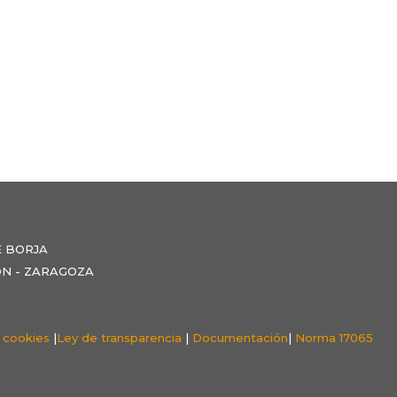
E BORJA
NZÓN - ZARAGOZA
e cookies
|
Ley de transparencia
|
Documentación
|
Norma 17065