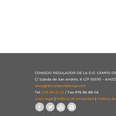
CONSEJO REGULADOR DE LA D.O. CAMPO D
C/ Subida de San Andrés, 6 C/P 50570 - AI
vinos@docampodeborja.com
Tel.
976 85 21 22
/ Fax 976 86 88 06
Aviso legal
|
Política de privacidad
|
Política d