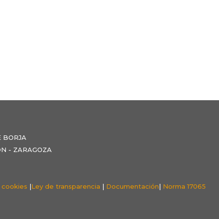
E BORJA
NZÓN - ZARAGOZA
e cookies
|
Ley de transparencia
|
Documentación
|
Norma 17065