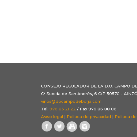
CONSEJO REGULADOR DE LA D.O. CAMPO D
C/ Subida de San Andrés, 6 C/P 50570 - AI
vinos@docampodeborja.com
Tel.
976 85 21 22
/ Fax 976 86 88 06
Aviso legal
|
Política de privacidad
|
Política d