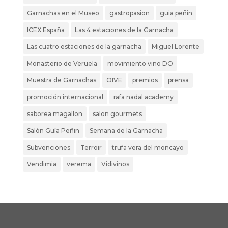
Garnachas en el Museo
gastropasion
guia peñin
ICEX España
Las 4 estaciones de la Garnacha
Las cuatro estaciones de la garnacha
Miguel Lorente
Monasterio de Veruela
movimiento vino DO
Muestra de Garnachas
OIVE
premios
prensa
promoción internacional
rafa nadal academy
saborea magallon
salon gourmets
Salón Guía Peñin
Semana de la Garnacha
Subvenciones
Terroir
trufa vera del moncayo
Vendimia
verema
Vidivinos