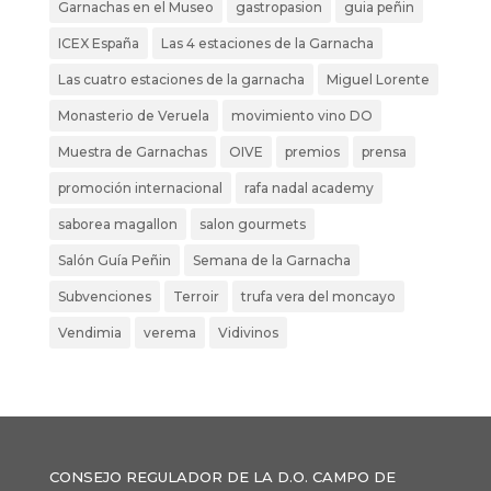
Garnachas en el Museo
gastropasion
guia peñin
ICEX España
Las 4 estaciones de la Garnacha
Las cuatro estaciones de la garnacha
Miguel Lorente
Monasterio de Veruela
movimiento vino DO
Muestra de Garnachas
OIVE
premios
prensa
promoción internacional
rafa nadal academy
saborea magallon
salon gourmets
Salón Guía Peñin
Semana de la Garnacha
Subvenciones
Terroir
trufa vera del moncayo
Vendimia
verema
Vidivinos
CONSEJO REGULADOR DE LA D.O. CAMPO DE