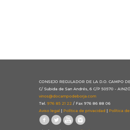
CONSEJO REGULADOR DE LA D.O. CAMPO D
C/ Subida de San Andrés, 6 C/P 50570 - AI
vinos@docampodeborja.com
Tel.
976 85 21 22
/ Fax 976 86 88 06
Aviso legal
|
Política de privacidad
|
Política d