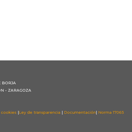
E BORJA
NZÓN - ZARAGOZA
e cookies
|
Ley de transparencia
|
Documentación
|
Norma 17065