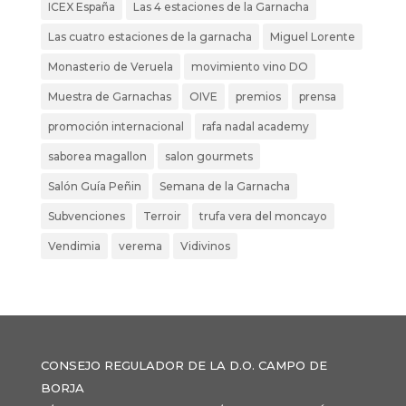
ICEX España
Las 4 estaciones de la Garnacha
Las cuatro estaciones de la garnacha
Miguel Lorente
Monasterio de Veruela
movimiento vino DO
Muestra de Garnachas
OIVE
premios
prensa
promoción internacional
rafa nadal academy
saborea magallon
salon gourmets
Salón Guía Peñin
Semana de la Garnacha
Subvenciones
Terroir
trufa vera del moncayo
Vendimia
verema
Vidivinos
CONSEJO REGULADOR DE LA D.O. CAMPO DE
BORJA