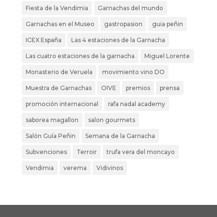
Fiesta de la Vendimia
Garnachas del mundo
Garnachas en el Museo
gastropasion
guia peñin
ICEX España
Las 4 estaciones de la Garnacha
Las cuatro estaciones de la garnacha
Miguel Lorente
Monasterio de Veruela
movimiento vino DO
Muestra de Garnachas
OIVE
premios
prensa
promoción internacional
rafa nadal academy
saborea magallon
salon gourmets
Salón Guía Peñin
Semana de la Garnacha
Subvenciones
Terroir
trufa vera del moncayo
Vendimia
verema
Vidivinos