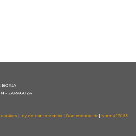
E BORJA
NZÓN - ZARAGOZA
e cookies
|
Ley de transparencia
|
Documentación
|
Norma 17065