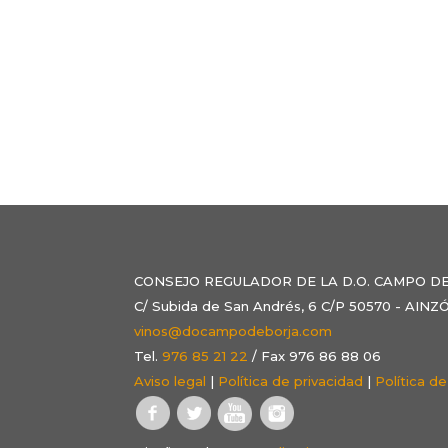
CONSEJO REGULADOR DE LA D.O. CAMPO D
C/ Subida de San Andrés, 6 C/P 50570 - AI
vinos@docampodeborja.com
Tel.
976 85 21 22
/ Fax 976 86 88 06
Aviso legal
|
Política de privacidad
|
Política d