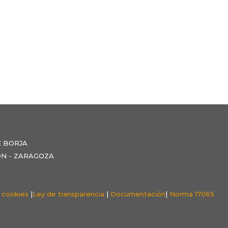
E BORJA
NZÓN - ZARAGOZA
e cookies
|
Ley de transparencia
|
Documentación
|
Norma 17065