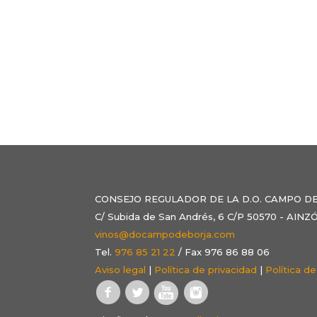
CONSEJO REGULADOR DE LA D.O. CAMPO D
C/ Subida de San Andrés, 6 C/P 50570 - AI
vinos@docampodeborja.com
Tel.
976 85 21 22
/ Fax 976 86 88 06
Aviso legal
|
Política de privacidad
|
Política d