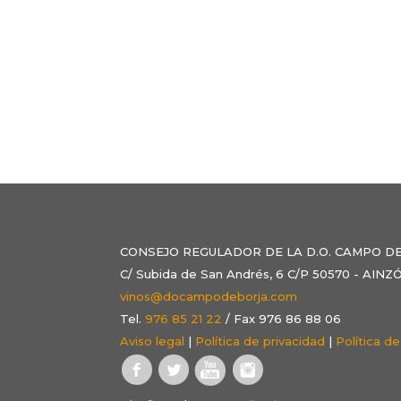
CONSEJO REGULADOR DE LA D.O. CAMPO D
C/ Subida de San Andrés, 6 C/P 50570 - AI
vinos@docampodeborja.com
Tel.
976 85 21 22
/ Fax 976 86 88 06
Aviso legal
|
Política de privacidad
|
Política d