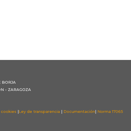
E BORJA
NZÓN - ZARAGOZA
e cookies
|
Ley de transparencia
|
Documentación
|
Norma 17065