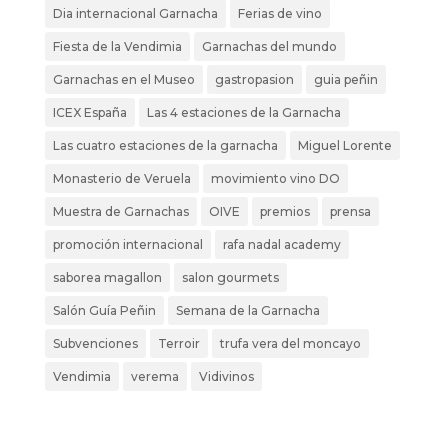
Dia internacional Garnacha
Ferias de vino
Fiesta de la Vendimia
Garnachas del mundo
Garnachas en el Museo
gastropasion
guia peñin
ICEX España
Las 4 estaciones de la Garnacha
Las cuatro estaciones de la garnacha
Miguel Lorente
Monasterio de Veruela
movimiento vino DO
Muestra de Garnachas
OIVE
premios
prensa
promoción internacional
rafa nadal academy
saborea magallon
salon gourmets
Salón Guía Peñin
Semana de la Garnacha
Subvenciones
Terroir
trufa vera del moncayo
Vendimia
verema
Vidivinos