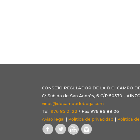
CONSEJO REGULADOR DE LA D.O. CAMPO D
C/ Subida de San Andrés, 6 C/P 50570 - AI
vinos@docampodeborja.com
Tel.
976 85 21 22
/ Fax 976 86 88 06
Aviso legal
|
Política de privacidad
|
Política d