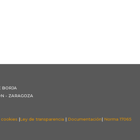
E BORJA
NZÓN - ZARAGOZA
e cookies
|
Ley de transparencia
|
Documentación
|
Norma 17065