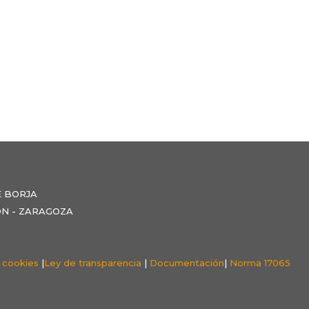
E BORJA
NZÓN - ZARAGOZA
e cookies
|
Ley de transparencia
|
Documentación
|
Norma 17065