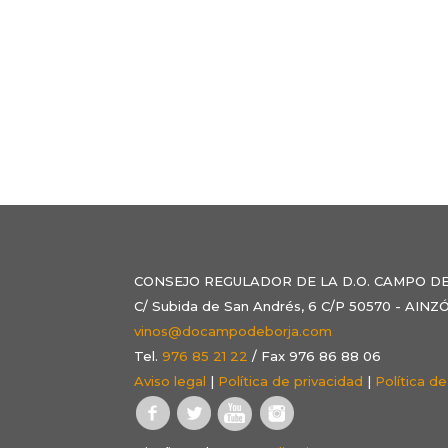
CONSEJO REGULADOR DE LA D.O. CAMPO D
C/ Subida de San Andrés, 6 C/P 50570 - AI
vinos@docampodeborja.com
Tel.
976 85 21 22
/ Fax 976 86 88 06
Aviso legal
|
Política de privacidad
|
Política d