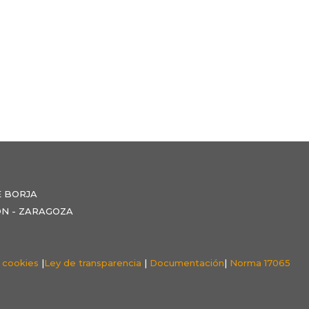
E BORJA
NZÓN - ZARAGOZA
e cookies
|
Ley de transparencia
|
Documentación
|
Norma 17065