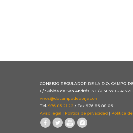
CONSEJO REGULADOR DE LA D.O. CAMPO D
C/ Subida de San Andrés, 6 C/P 50570 - AI
vinos@docampodeborja.com
Tel.
976 85 21 22
/ Fax 976 86 88 06
Aviso legal
|
Política de privacidad
|
Política d