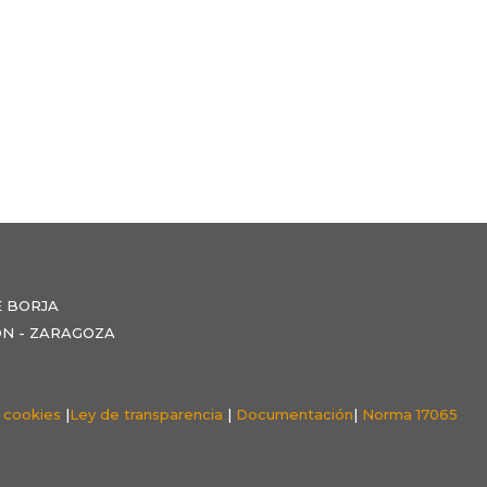
E BORJA
NZÓN - ZARAGOZA
e cookies
|
Ley de transparencia
|
Documentación
|
Norma 17065