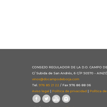
CONSEJO REGULADOR DE LA D.O. CAMPO D
C/ Subida de San Andrés, 6 C/P 50570 - AI
vinos@docampodeborja.com
Tel.
976 85 21 22
/ Fax 976 86 88 06
Aviso legal
|
Política de privacidad
|
Política d