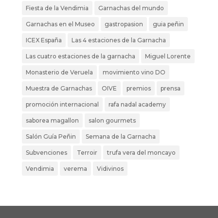
Fiesta de la Vendimia
Garnachas del mundo
Garnachas en el Museo
gastropasion
guia peñin
ICEX España
Las 4 estaciones de la Garnacha
Las cuatro estaciones de la garnacha
Miguel Lorente
Monasterio de Veruela
movimiento vino DO
Muestra de Garnachas
OIVE
premios
prensa
promoción internacional
rafa nadal academy
saborea magallon
salon gourmets
Salón Guía Peñin
Semana de la Garnacha
Subvenciones
Terroir
trufa vera del moncayo
Vendimia
verema
Vidivinos