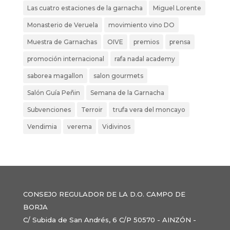
Las cuatro estaciones de la garnacha
Miguel Lorente
Monasterio de Veruela
movimiento vino DO
Muestra de Garnachas
OIVE
premios
prensa
promoción internacional
rafa nadal academy
saborea magallon
salon gourmets
Salón Guía Peñin
Semana de la Garnacha
Subvenciones
Terroir
trufa vera del moncayo
Vendimia
verema
Vidivinos
CONSEJO REGULADOR DE LA D.O. CAMPO DE
BORJA
C/ Subida de San Andrés, 6 C/P 50570 - AINZÓN -